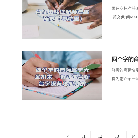
国际商标注册 马
(英文)时间MM/L
​四个字的
好听的商标名
将为您介绍一些
<
11
12
13
14