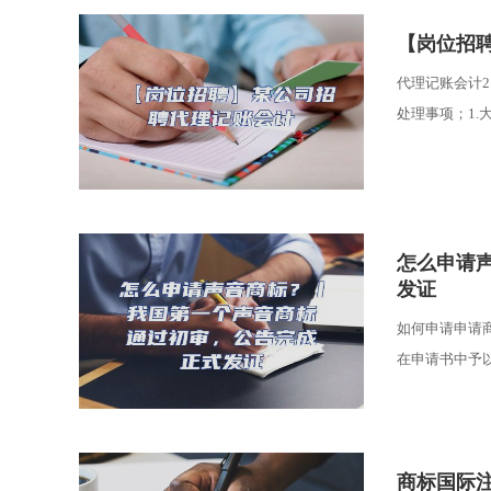
​【岗位招
代理记账会计
处理事项；1.
​怎么申
发证
如何申请申请
在申请书中予以
​商标国际