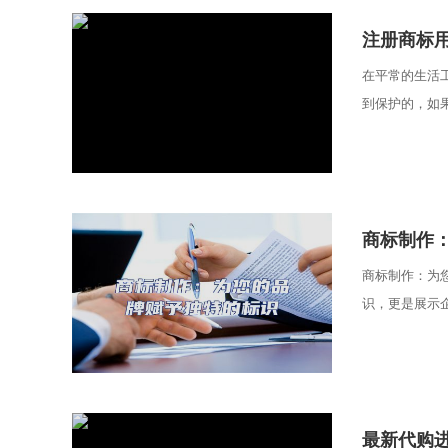
​注册商标
在平常的生活
到保护的，如果
​商标制作
商标制作：为
识，更是展示企
​最新代