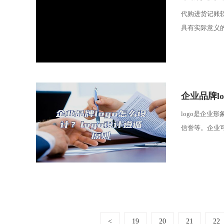
代购进货记账
具有实际意义的
​企业品牌l
logo是企
信誉等。企业可
<
19
20
21
22