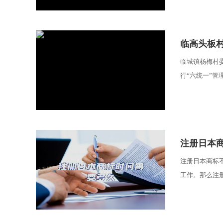
​临高头板
临城镇杨梅村委
行“六统一”管理
​注册日本
注册日本商标
工作。那么注册