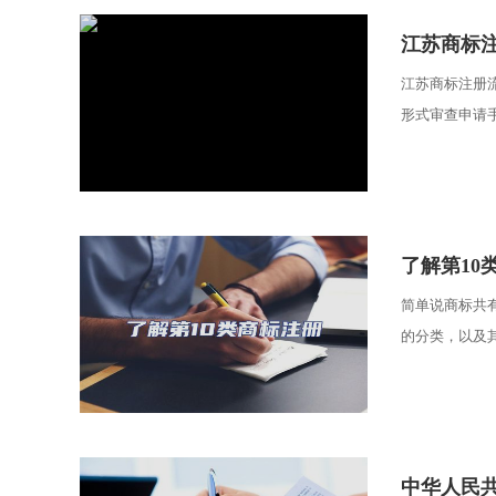
​江苏商标
江苏商标注册
形式审查申请手
​了解第1
简单说商标共
的分类，以及其
​中华人民