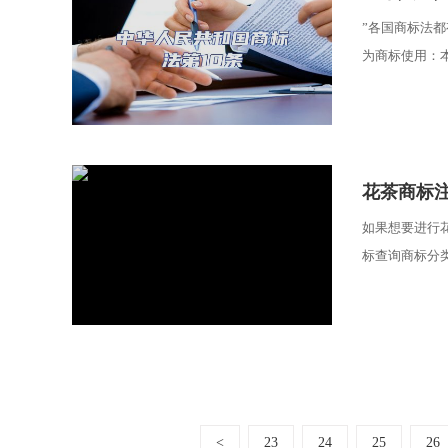
”各国商标法
为商标使用：本
​花茶商标
如果想要进行
标查询商标分类
<
23
24
25
26