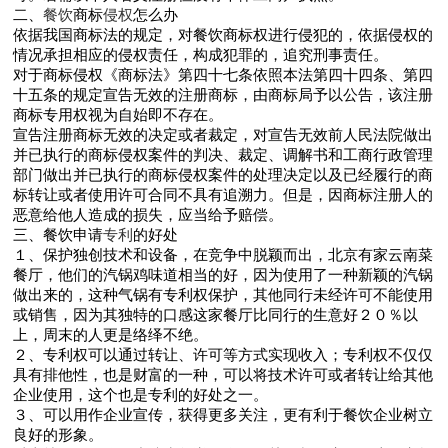
二、
餐饮
商标
侵权
怎么办
依据我国商标法的规定，对餐饮商标权进行侵犯的，依据侵权的
情况承担相应的侵权责任，构成犯罪的，追究刑事责任。
对于商标侵权《商标法》第四十七条依照本法第四十四条、第四
十五条的规定宣告无效的注册商标，由商标局予以公告，该注册
商标专用权视为自始即不存在。
宣告注册商标无效的决定或者裁定，对宣告无效前人民法院做出
并已执行的商标侵权案件的判决、裁定、调解书和工商行政管理
部门做出并已执行的商标侵权案件的处理决定以及已经履行的商
标转让或者使用许可合同不具有追溯力。但是，因商标注册人的
恶意给他人造成的损失，应当给予赔偿。
三、餐饮申请
专利
的好处
１、保护独创技术和设备，在竞争中脱颖而出，北京有家云南菜
餐厅，他们的汽锅鸡味道相当的好，因为使用了一种新颖的汽锅
做出来的，这种气锅有专利权保护，其他同行未经许可不能使用
或销售，因为其独特的口感这家餐厅比同行的生意好２０％以
上，周末的人更是络绎不绝。
２、专利权可以通过转让、许可等方式实现收入；专利权不仅仅
具有排他性，也是财富的一种，可以将技术许可或者转让给其他
企业使用，这个也是专利的好处之一。
３、可以用作企业宣传，获得更多关注，更有利于餐饮企业树立
良好的形象。