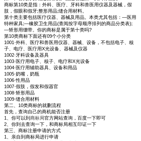
商标第10类是指：外科、医疗、牙科和兽医用仪器及器械，假
肢，假眼和假牙;整形用品;缝合用材料。
第十类主要包括医疗仪器、器械及用品。本类尤其包括：—医用
特种家具;—橡胶卫生用品(查阅按字母顺序排列的商品分类表);
—矫形用绷带。你的商标是属于第十类吗?
第10类商标下面还有09个小分类
1001·外科、医疗和兽医用仪器、器械、设备，不包括电子、核
子、电疗、医疗用X光设备、器械及仪器
1002·牙科设备及器具
1003·医疗用电子、核子、电疗和X光设备
1004·医疗用辅助器具、设备和用品
1005·奶嘴，奶瓶
1006·性用品
1007·假肢，假发和假器官
1008·矫形用品
1009·缝合用材料
第二、10类商标的就删流程
首先，查询自己的商机能否注册
1、你可以到
商标局
官方网站查询，百度一下即可
2、你到去查询一下，和商标局相互印证一下
第三、商标注册申请的方式
1、亲自到商标局进行申请