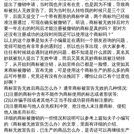
提出了撤销申请，当时我也并没有在意，也是因为不懂，导致商
标被别人无效宣告了。因为当时别人转给我的时候只是三个汉
字，后面又提交了一个带有图形的商标申请，两个商标均已经核
准注册通过，可现在确实被撤销了。听说，商标被无效掉后对方
要一年左右的时间后才能注册被撤销的商标是真的吗？ 那对方
还没有注册成功的这段时间我还可以使用这个商标吗？”
以上的这个故事是知夫子小编最近在遇到一个朋友咨询的问题，
觉得可能也有非常多的遇到过，所以也分享出现，供大家参考。
往往有时候就会遇到这样的问题，都不知道是什么原因，莫名其
妙就被别人提出了无效申请，而后又莫名其妙商标就被注销掉
了，从开始到商标被注销，从始至终自己都是一脸懵。这突如其
来商标被撤销，宣布无效，可是使用这个商标生产的那么多的商
品可咋整那，究竟还有没有办法挽回下，哪怕让自己有个过度也
好啊？
商标宣告无效后商品怎么办？ 通常商标被宣告无效的几种情况:
(1)注册的商标中含有不能作为商标使用的标志或者形状等;
(2)以诈骗手段或者其他不正当手段成功获得商标注册的;
(3)注册商标与他人在先权利冲突、抢注他人未注册商标、侵犯
他人驰名
商标权
;
详细的商标被撤销的一些情况和说明可以参考上篇知夫子小编写
的《商标被无效宣告怎么办》的文章，里面有详细的介绍。
商标无效宣告后，已生产的商品怎么办，是否还可以再继续生产