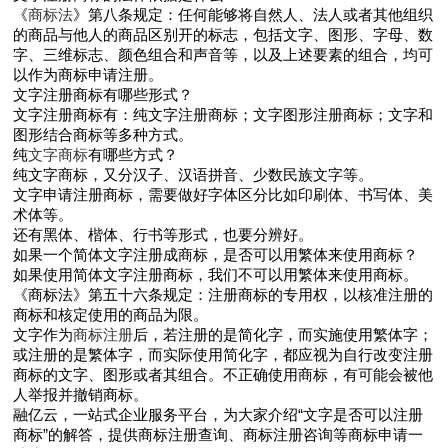
《
商标法
》第八条规定：任何能够将自然人、法人或者其他组织
的商品与他人的商品区别开的标志，包括文字、图形、字母、数
字、三维标志、颜色组合和声音等，以及上述要素的组合，均可
以作为商标申请注册。
文字注册商标有哪些形式？
文字注册商标有：纯文字注册商标；文字图形注册商标；文字和
图形结合商标等多种方式。
纯
文字商标
有哪些方式？
纯文字商标，又分汉子、汉语拼音、少数民族文字等。
文字申请注册商标，需要做好字体区分比如印刷体、书写体、美
术体等。
还有黑体、楷体、行书等形式，也要分辨好。
如果一个简体文字注册成商标，是否可以用繁体来使用商标？
如果使用简体文字注册商标，我们不可以用繁体来使用商标。
《商标法》第五十六条规定：注册商标的专用权，以核准注册的
商标和核定使用的商品为限。
文字作为
商标注册
后，若注册的是简化字，而实施使用繁体字；
或注册的是繁体字，而实际使用简化字，都应视为自行改变注册
商标的文字、图形或者其组合。不正确使用商标，有可能会被他
人举报并撤销商标。
融亿云，一站式企业服务平台，为大家介绍“文字是否可以注册
商标”的解答，提供商标注册查询、商标注册咨询等商标申请一