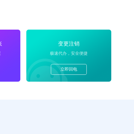
账
变更注销
案
极速代办，安全便捷
立即回电