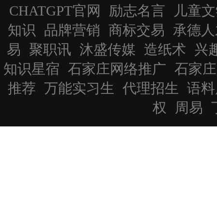
CHATGPT官网
励志名言
儿童文
知识
品牌营销
商标交易
承德人
易
聚职讯
沐盛传媒
造纸术
兴
知识星宿
石家庄网络推广
石家庄
推荐
万能实习生
代理招生
语料
权
周易