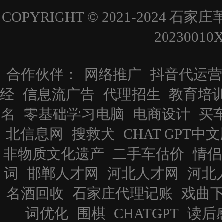
COPYRIGHT © 2021-202
2023001
合作伙伴：
网络推广
抖音代运营
经
信息流广告
代理招生
教育培
名
零基础学习电脑
电商设计
买
北信息网
搜救犬
CHAT GPT中
非物质文化遗产
二手车估价
情侣
词
邯郸人才网
河北人才网
河北
名酒回收
石家庄代理记账
戏曲
词优化
围棋
CHATGPT
读后