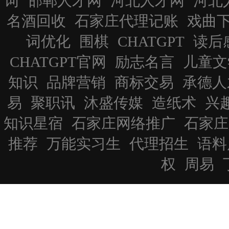
词
邯郸人才网
河北人才网
河北
名酒回收
石家庄代理记账
戏曲
词优化
围棋
CHATGPT
读后
CHATGPT官网
励志名言
儿童文
知识
品牌营销
商标交易
承德人
易
聚职讯
沐盛传媒
造纸术
兴
知识星宿
石家庄网络推广
石家庄
推荐
万能实习生
代理招生
语料
权
周易